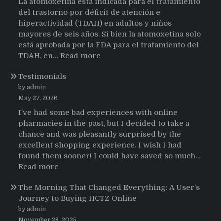
La atomoxetina está indicada para el tratamiento
del trastorno por déficit de atención e
hiperactividad (TDAH) en adultos y niños
mayores de seis años. Si bien la atomoxetina solo
está aprobada por la FDA para el tratamiento del
:
TDAH, en…
Read more
Testimonios
Testimonials
de
pacientes
by admin
latinoamericanos
May 27, 2026
sobre
I’ve had some bad experiences with online
el
pharmacies in the past, but I decided to take a
uso
chance and was pleasantly surprised by the
de
excellent shopping experience. I wish I had
Strattera
found them sooner! I could have saved so much…
:
Read more
Testimonials
The Morning That Changed Everything: A User’s
Journey to Buying HCTZ Online
by admin
November 28, 2025