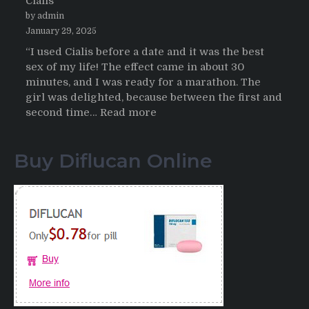
Cialis
2026
by admin
January 29, 2025
“I used Cialis before a date and it was the best
sex of my life! The effect came in about 30
minutes, and I was ready for a marathon. The
girl was delighted, because between the first and
:
second time…
Read more
Testimonials
of
Buy Diflucan Online
Italian
Men
having
sex
after
Cialis