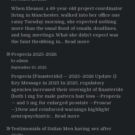
When Eleanor, a 49-year-old project coordinator
living in Manchester, walked into her office one
rainy Tuesday morning, she expected nothing
more than the usual flood of emails, deadlines,
and long meetings. What she didn’t expect was
:
the faint throbbing in…
Read more
The
Propecia 2025-2026
Morning
That
by admin
Changed
September 10, 2025
Everything:
Propecia (Finasteride) — 2025–2026 Update 1)
A
Key Message in 2025 In 2025, regulatory
User’s
agencies increased their oversight of finasteride
Journey
(both 1 mg for male pattern hair loss —Propecia
to
— and 5 mg for enlarged prostate —Proscar
Buying
—).New and reinforced warnings highlight
HCTZ
:
neuropsychiatric…
Read more
Online
Propecia
Testimonials of Italian Men having sex after
2025-