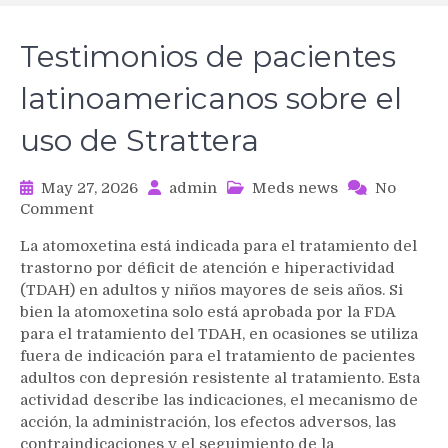
Testimonios de pacientes
latinoamericanos sobre el
uso de Strattera
May 27, 2026
admin
Meds news
No
on
Comment
Testimonios
La atomoxetina está indicada para el tratamiento del
de
trastorno por déficit de atención e hiperactividad
pacientes
(TDAH) en adultos y niños mayores de seis años. Si
latinoamericanos
bien la atomoxetina solo está aprobada por la FDA
sobre
para el tratamiento del TDAH, en ocasiones se utiliza
el
uso
fuera de indicación para el tratamiento de pacientes
de
adultos con depresión resistente al tratamiento. Esta
Strattera
actividad describe las indicaciones, el mecanismo de
acción, la administración, los efectos adversos, las
contraindicaciones y el seguimiento de la