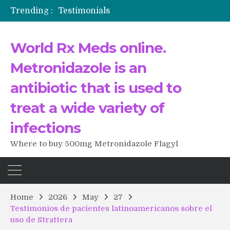
Testimonials
Trending :
The Morning That Changed Everything: A User’s Journey to Buying HCTZ Online
Propecia 2025-2026
Testimonials of Italian Men having sex after Cialis
World Rx Meds online.
Testimonios de pacientes latinoamericanos sobre el uso de Strattera
Metronidazole is an
antibiotic that is used to
treat a wide variety of
infections
Where to buy 500mg Metronidazole Flagyl
Home
2026
May
27
Testimonios de pacientes latinoamericanos sobre el
uso de Strattera